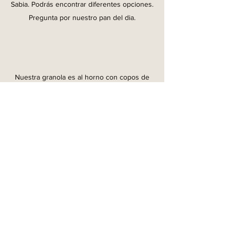
Sabia. Podrás encontrar diferentes opciones.
Pregunta por nuestro pan del dia.
Nuestra granola es al horno con copos de
avena, nuez, frutos secos, especias y miel.
Encuéntrala en nuestros bowls o puedes
comprarla en caja para disfrutarla en casa.