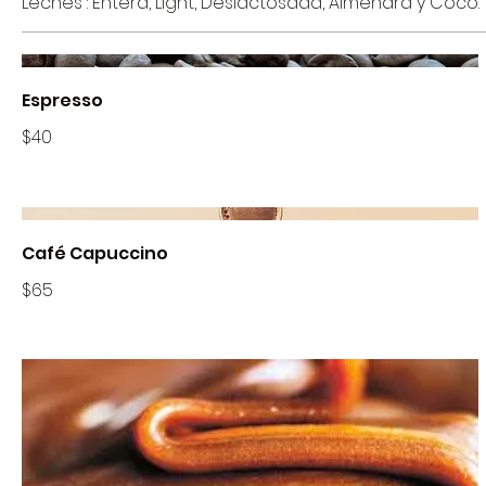
Leches : Entera, Light, Deslactosada, Almendra y Coco.
Espresso
$40
Café Capuccino
$65