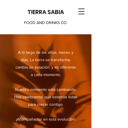
TIERRA SABIA
FOOD AND DRINKS CO.
A lo largo de los años, meses y
dias. La tierra se transforma,
cambia de estación, y es diferente
a cada momento.
Nuestro momento esta cambiando.
Hoy celebramos que estamos listas
para crecer contigo.
¡Acompañados en esta evolución!